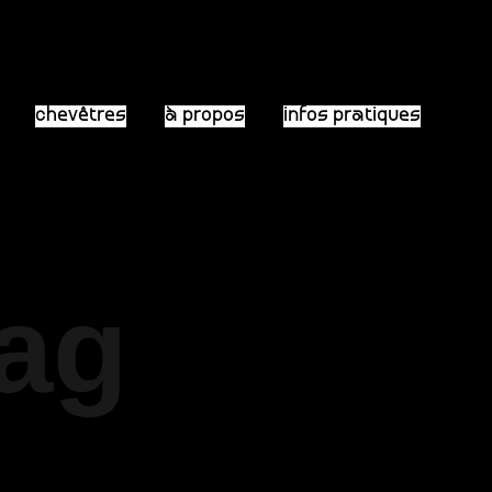
chevêtres
à propos
infos pratiques
Tag