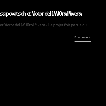
ssipowitsch et Victor del (M)Oral Rivera
 Victor del (M)Oral Rivera. Le projet fait partie du
0 comments