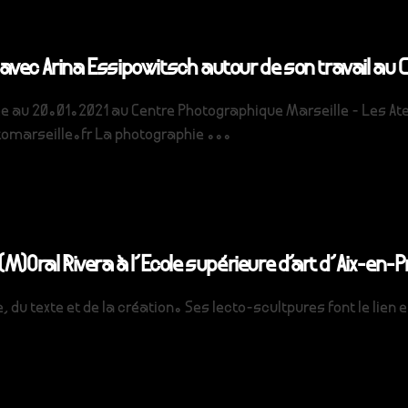
avec Arina Essipowitsch autour de son travail au
rtée au 20.01.2021 au Centre Photographique Marseille - Les At
tomarseille.fr La photographie ...
(M)Oral Rivera à l’Ecole supérieure d’art d’Aix-en-
, du texte et de la création. Ses lecto-scultpures font le lien