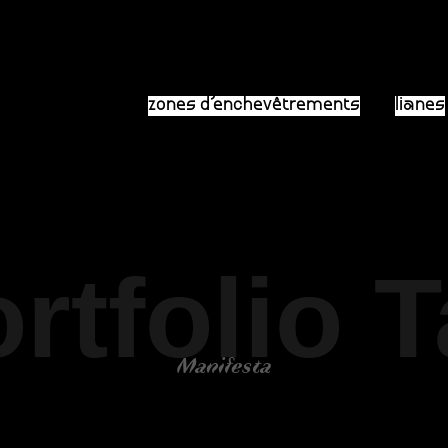
zones d’enchevêtrements
lianes
rtfolio 
Manifesta