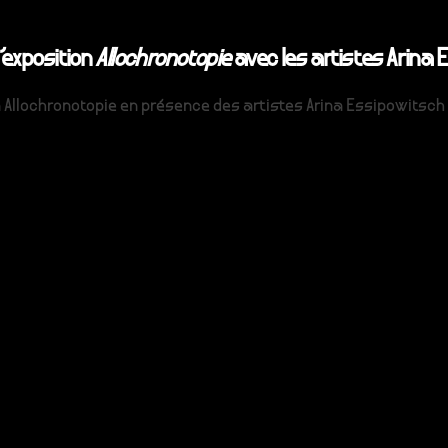
’exposition
Allochronotopie
avec les artistes Arina E
Allochronotopie en présence des artistes Arina Essipowitsch et