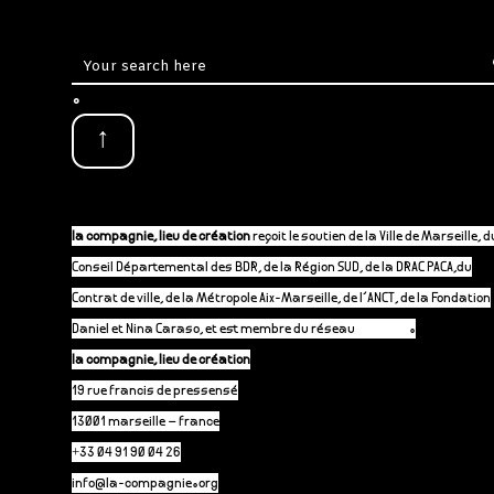
.
↑
la compagnie, lieu de création
reçoit le soutien de la Ville de Marseille, d
Conseil Départemental des BDR, de la Région SUD, de la DRAC PACA,du
Contrat de ville, de la Métropole Aix-Marseille, de l’ANCT, de la Fondation
Daniel et Nina Caraso, et est membre du réseau
P-A-C.fr
.
la compagnie, lieu de création
19 rue francis de pressensé
13001 marseille – france
+33 04 91 90 04 26
info@la-compagnie.org