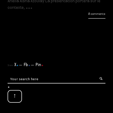
Ariella Aïsha Azoulay La présentation portera sur le
contexte, ...
0 comments
X
.
Fb
.
Pin
.
Share
.
↑