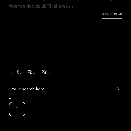
Valence depuis 2014, elle a ...
0 comments
X
.
Fb
.
Pin
.
Share
.
↑