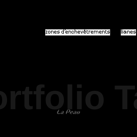
zones d’enchevêtrements
lianes
rtfolio 
La Peau