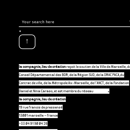
.
↑
la compagnie, lieu de création
reçoit le soutien de la Ville de Marseille, d
Conseil Départemental des BDR, de la Région SUD, de la DRAC PACA,du
Contrat de ville, de la Métropole Aix-Marseille, de l’ANCT, de la Fondation
Daniel et Nina Caraso, et est membre du réseau
P-A-C.fr
.
la compagnie, lieu de création
19 rue francis de pressensé
13001 marseille – france
+33 04 91 90 04 26