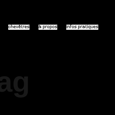
chevêtres
à propos
infos pratiques
Tag