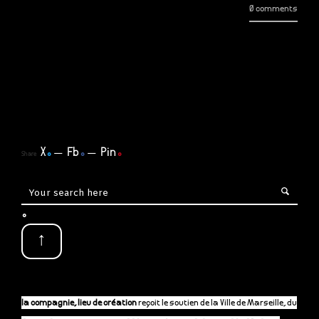
0 comments
X
.
Fb
.
Pin
.
Share
.
↑
la compagnie, lieu de création
reçoit le soutien de la Ville de Marseille, du