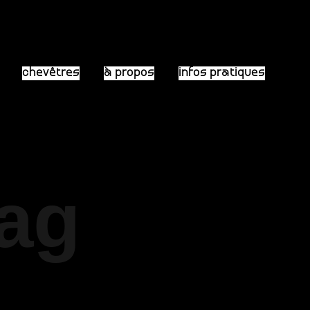
chevêtres
à propos
infos pratiques
Tag