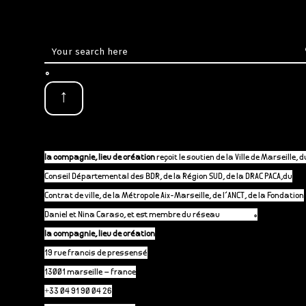
.
↑
la compagnie, lieu de création
reçoit le soutien de la Ville de Marseille, d
Conseil Départemental des BDR, de la Région SUD, de la DRAC PACA,du
Contrat de ville, de la Métropole Aix-Marseille, de l’ANCT, de la Fondation
Daniel et Nina Caraso, et est membre du réseau
P-A-C.fr
.
la compagnie, lieu de création
19 rue francis de pressensé
13001 marseille – france
+33 04 91 90 04 26