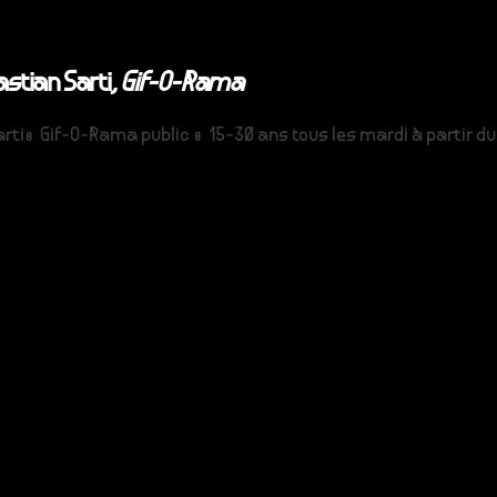
stian Sarti,
Gif-O-Rama
ti: Gif-O-Rama public : 15-30 ans tous les mardi à partir du 2