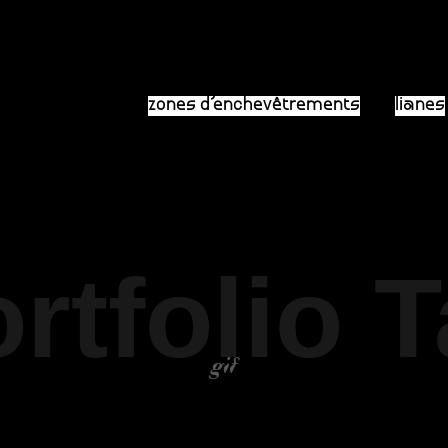
zones d’enchevêtrements
lianes
rtfolio 
gif