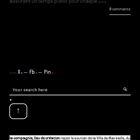
assurant un temps public pour chaque ...
0 comments
X
.
Fb
.
Pin
.
Share
.
↑
la compagnie, lieu de création
reçoit le soutien de la Ville de Marseille, du