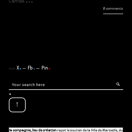
Lamas ...
0 comments
X
.
Fb
.
Pin
.
Share
.
↑
la compagnie, lieu de création
reçoit le soutien de la Ville de Marseille, du