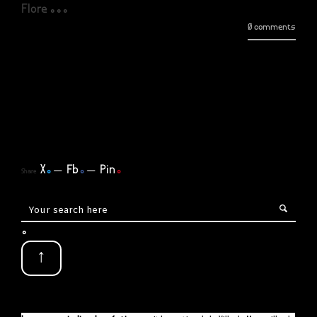
Flore ...
0 comments
X
.
Fb
.
Pin
.
Share
.
↑