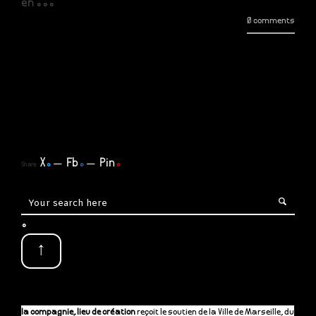
en ...
0 comments
X
.
Fb
.
Pin
.
Share
.
↑
la compagnie, lieu de création
reçoit le soutien de la Ville de Marseille, du