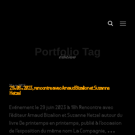
Portfolio Tag
édition
21 juin 2023
29.06.2023, rencontre avec Arnaud Bizalion et Suzanne
Hetzel
Evénement le 29 juin 2023 à 18h Rencontre avec
l'éditeur Arnaud Bizalion et Suzanne Hetzel autour du
livre De printemps en printemps, publié à l'occasion
de l'exposition du même nom La Compagnie, ...