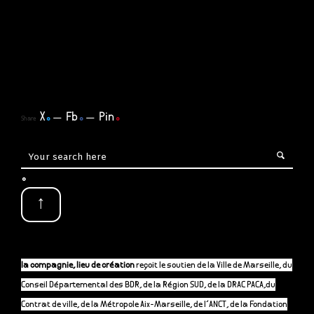
X
.
Fb
.
Pin
.
Share
.
↑
la compagnie, lieu de création
reçoit le soutien de la Ville de Marseille, du
Conseil Départemental des BDR, de la Région SUD, de la DRAC PACA,du
Contrat de ville, de la Métropole Aix-Marseille, de l’ANCT, de la Fondation