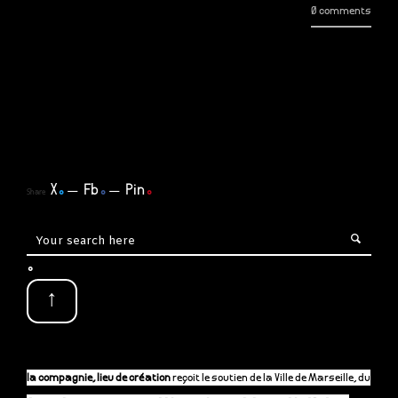
0 comments
X
.
Fb
.
Pin
.
Share
.
↑
la compagnie, lieu de création
reçoit le soutien de la Ville de Marseille, du