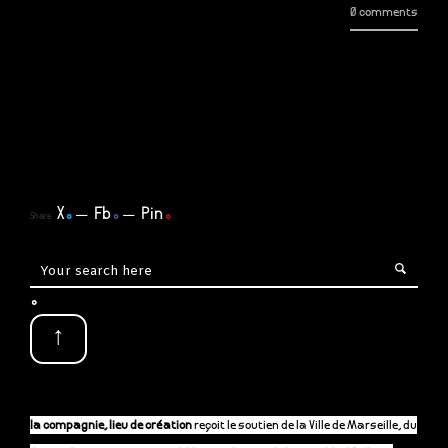
0 comments
X
.
Fb
.
Pin
.
Share
.
↑
la compagnie, lieu de création
reçoit le soutien de la Ville de Marseille, du