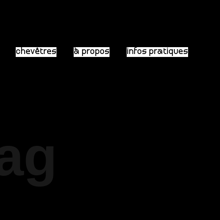
chevêtres
à propos
infos pratiques
Tag