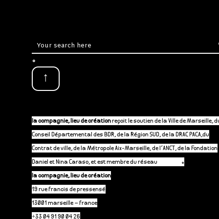
.
↑
la compagnie, lieu de création
reçoit le soutien de la Ville de Marseille, d
Conseil Départemental des BDR, de la Région SUD, de la DRAC PACA,du
Contrat de ville, de la Métropole Aix-Marseille, de l’ANCT, de la Fondation
Daniel et Nina Caraso, et est membre du réseau
P-A-C.fr
.
la compagnie, lieu de création
19 rue francis de pressensé
13001 marseille – france
+33 04 91 90 04 26