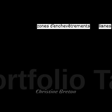
zones d’enchevêtrements
lianes
rtfolio 
Christine Breton