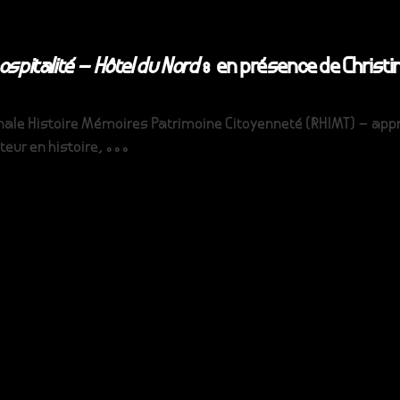
ospitalité – Hôtel du Nord
: en présence de Christin
nnale Histoire Mémoires Patrimoine Citoyenneté (RHIMT) – appr
eur en histoire, ...