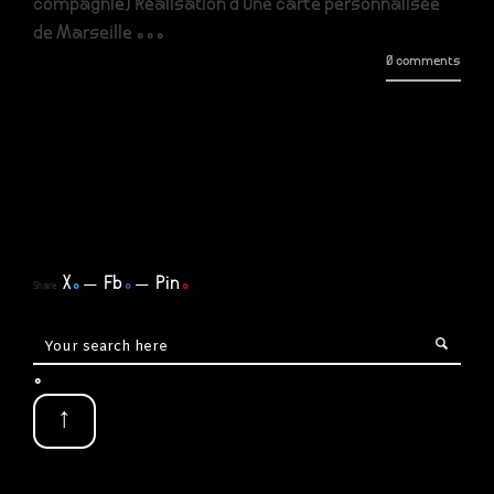
compagnie) Réalisation d’une carte personnalisée
de Marseille ...
0 comments
X
.
Fb
.
Pin
.
Share
.
↑