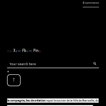
0 comments
X
.
Fb
.
Pin
.
Share
.
↑
la compagnie, lieu de création
reçoit le soutien de la Ville de Marseille, du