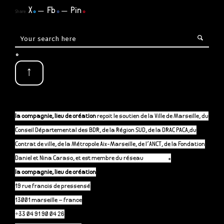
X
.
Fb
.
Pin
.
Share
.
↑
la compagnie, lieu de création
reçoit le soutien de la Ville de Marseille, du
Conseil Départemental des BDR, de la Région SUD, de la DRAC PACA,du
Contrat de ville, de la Métropole Aix-Marseille, de l’ANCT, de la Fondation
Daniel et Nina Caraso, et est membre du réseau
P-A-C.fr
.
la compagnie, lieu de création
19 rue francis de pressensé
13001 marseille – france
+33 04 91 90 04 26