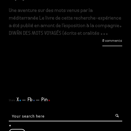
Une aventure sur des mots venus par la
méditerranée Le livre de cette recherche-expérience
a été publié en amont de l’exposition à la compagnie.
DIWÃN DES MOTS VOYAGÉS (écrits et oralités ...
0 comments
X
.
Fb
.
Pin
.
Share
.