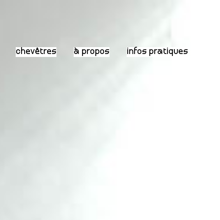
chevêtres
à propos
infos pratiques