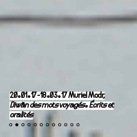
20.01.17-18.03.17 Muriel Modr,
Diwãn des mots voyagés. Écrits et
oralités