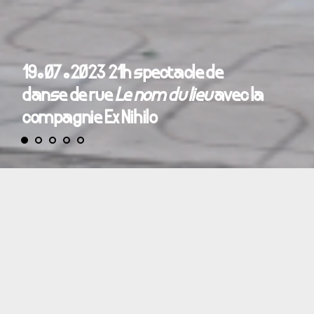
19.07.2023 21h spectacle de
danse de rue
Le nom du lieu
avec la
compagnie Ex Nihilo
L’événement est reporté pour raisons de sécurité.
Nous avons estimé qu’il n’y avait pas les conditions
suffisantes pour pouvoir proposer cette
représentation ce jour-là, malgré le travail
préparatoire sur le terrain. Nous vous tiendrons
informés de la nouvelle date.
19.07.2023 21h
Place de la Halle Puget 13001 Marseille