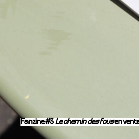
Fanzine #3
Le chemin des fous
en vente