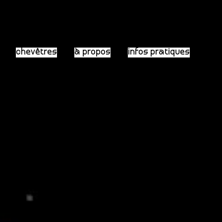
chevêtres
à propos
infos pratiques