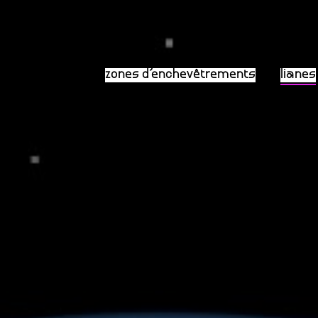
zones d’enchevêtrements
lianes