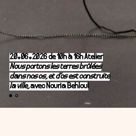
20.06.2026 de 10h à 16h Atelier
Nous portons les terres brûlées
dans nos os, et d’os est construite
la ville,
avec Nouria Behloul