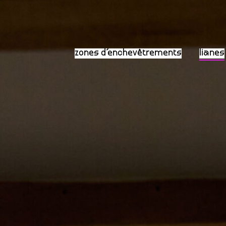
zones d’enchevêtrements
lianes