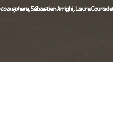
to a sphere
, Sébastien Arrighi, Laure Couradet
rrighi
 october 19th 2017 at 18h at la compagnie
friday october 20th to saturday december 22th 2017
to saturday 15.00-19.00 – free entrance
 dès la première phrase du roman miniature de la page 83 de l
li
Centurie
(Adelphi Edizion, 1995 ; trad. J.-B. Para, éditions 
mme a accouché d’une sphère.» Et la femme adopte cette pro
 sphère de vingt centimètres de diamètre) dont elle tire un se