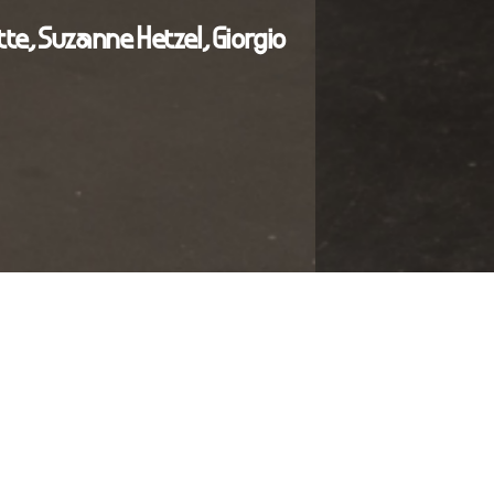
te, Suzanne Hetzel, Giorgio
’étrange livre de
cent pages,
géniture
ntiment inédit qui