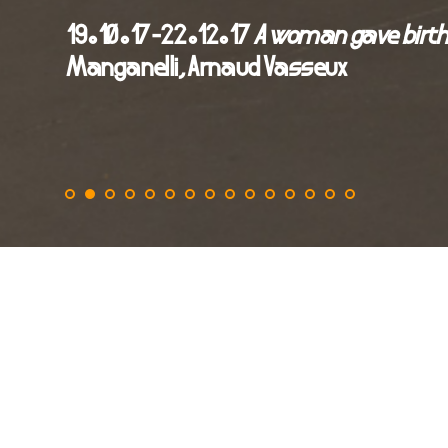
19.10.17-22.12.17
A woman gave birth 
Manganelli, Arnaud Vasseux
Photo credit : Sébastien A
opening thursday
exhibition from 
from wednesday 
Le sens trébuche
Giorgio Manganel
2015). « Une fe
surprenante (une