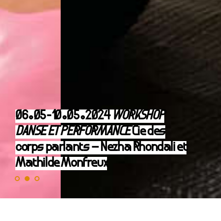
06.05-10.05.2024
WORKSHOP
DANSE ET PERFORMANCE
Cie des
corps parlants – Nezha Rhondali et
Mathilde Monfreux
LE WORKSHOP DANSE ET PERFORMANCE EST ANNULÉ
CETTE SEMAINE POUR DES RAISONS INDÉPENDANTES DE