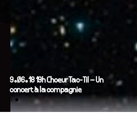
9.06.18 19h Choeur Tac-Til – Un
concert à la compagnie
samedi 9 juin 2018 à 19h : Chœur Tac-Til –
Ecosystème vocal non voyant à voix multiples
VOIX :
Bruno Raby, Alex Quérel, François Parra,